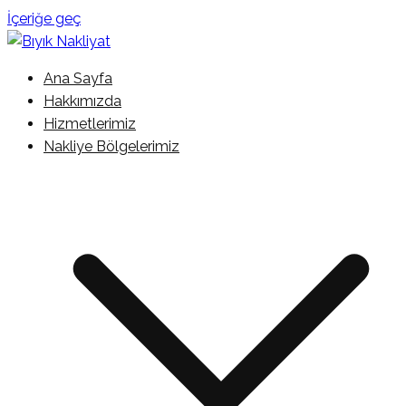
İçeriğe geç
İstanbul Şehir İçi Kamyonet Nakliyat
Ana Sayfa
Bıyık Nakliyat
Hakkımızda
Hizmetlerimiz
Nakliye Bölgelerimiz