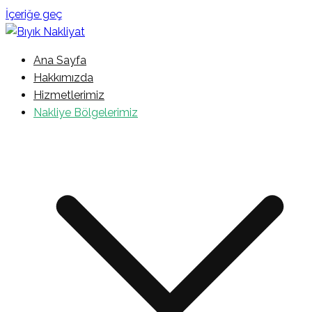
İçeriğe geç
İstanbul Şehir İçi Kamyonet Nakliyat
Ana Sayfa
Bıyık Nakliyat
Hakkımızda
Hizmetlerimiz
Nakliye Bölgelerimiz