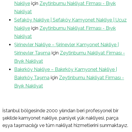
Nakliye
için
Zeytinburnu Nakliyat Firması - Bıyık
Nakliyat
Sefaköy Nakliye | Sefaköy Kamyonet Nakliye | Ucuz
Nakliye
için
Zeytinburnu Nakliyat Firması - Bıyık
Nakliyat
Şirinevler Nakliye – Şirinevler Kamyonet Nakliye |
Şirinevler Taşıma
için
Zeytinburnu Nakliyat Firması -
Bıyık Nakliyat
Bakırköy Nakliye – Bakırköy Kamyonet Nakliye |
Bakırköy Taşıma
için
Zeytinburnu Nakliyat Firması -
Bıyık Nakliyat
İstanbul bölgesinde 2000 yılından beri profesyonel bir
şekilde kamyonet nakliye, parsiyel yük nakliyesi, parça
eşya taşımacılığı ve tüm nakliyat hizmetlerini sunmaktayız.