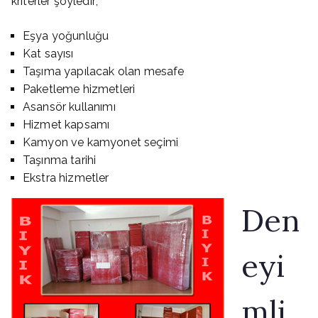
kriterler şöyledir;
Eşya yoğunluğu
Kat sayısı
Taşıma yapılacak olan mesafe
Paketleme hizmetleri
Asansör kullanımı
Hizmet kapsamı
Kamyon ve kamyonet seçimi
Taşınma tarihi
Ekstra hizmetler
Den
eyi
mli