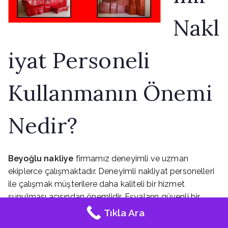
Nakl
iyat Personeli
Kullanmanın Önemi
Nedir?
Beyoğlu nakliye
firmamız deneyimli ve uzman
ekiplerce çalışmaktadır. Deneyimli nakliyat personelleri
ile çalışmak müşterilere daha kaliteli bir hizmet
sunulması açısından önemlidir. Eşyaların güvenli bir
şekilde taşınması ve nakliyat süreçlerinin
Tıkla Ara
kolaylaştırılması açısından personel seçimi kilit nokta