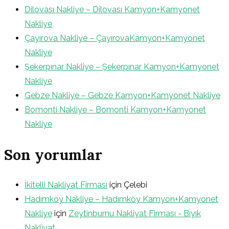
Dilovası Nakliye – Dilovası Kamyon+Kamyonet
Nakliye
Çayırova Nakliye – ÇayırovaKamyon+Kamyonet
Nakliye
Şekerpınar Nakliye – Şekerpınar Kamyon+Kamyonet
Nakliye
Gebze Nakliye – Gebze Kamyon+Kamyonet Nakliye
Bomonti Nakliye – Bomonti Kamyon+Kamyonet
Nakliye
Son yorumlar
İkitelli Nakliyat Firması
için
Çelebi
Hadımköy Nakliye – Hadımköy Kamyon+Kamyonet
Nakliye
için
Zeytinburnu Nakliyat Firması - Bıyık
Nakliyat