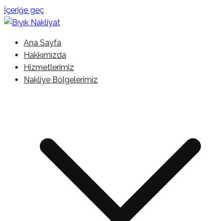
İçeriğe geç
İstanbul Şehir İçi Kamyonet Nakliyat
Ana Sayfa
Bıyık Nakliyat
Hakkımızda
Hizmetlerimiz
Nakliye Bölgelerimiz