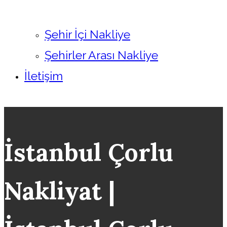
Şehir İçi Nakliye
Şehirler Arası Nakliye
İletişim
İstanbul Çorlu
Nakliyat |