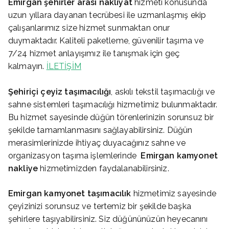
Emirgan
şehirler arası nakliyat
hizmeti konusunda
uzun yıllara dayanan tecrübesi ile uzmanlaşmış ekip
çalışanlarımız size hizmet sunmaktan onur
duymaktadır. Kaliteli paketleme, güvenilir taşıma ve
7/24 hizmet anlayışımız ile tanışmak için geç
kalmayın.
İLETİŞİM
Şehiriçi çeyiz taşımacılığı
, askılı tekstil taşımacılığı ve
sahne sistemleri taşımacılığı hizmetimiz bulunmaktadır.
Bu hizmet sayesinde düğün törenlerinizin sorunsuz bir
şekilde tamamlanmasını sağlayabilirsiniz. Düğün
merasimlerinizde ihtiyaç duyacağınız sahne ve
organizasyon taşıma işlemlerinde
Emirgan
kamyonet
nakliye
hizmetimizden faydalanabilirsiniz.
Emirgan
kamyonet taşımacılık
hizmetimiz sayesinde
çeyizinizi sorunsuz ve tertemiz bir şekilde başka
şehirlere taşıyabilirsiniz. Siz düğününüzün heyecanını