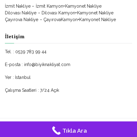
İzmit Nakliye – İzmit Kamyon+Kamyonet Nakliye
Dilovası Nakliye – Dilovası Kamyon+Kamyonet Nakliye
Çayırova Nakliye – ÇayırovaKamyon+Kamyonet Nakliye
İletişim
Tel. : 0539 783 99 44
E-posta : info@biyiknakliyat.com
Yer : İstanbul
Çalışma Saatleri : 7/24 Açık
Bıyık Nakliyat © - Tüm Hakları Saklıdır.
Tıkla Ara