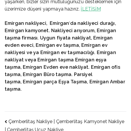
yaşarken, bizler sizin mutluluğunuzu desteklemek için
üzerimize düşeni yapmaya hazırız.
İLETİŞİM
Emirgan
nakliyeci,
Emirgan
‘
da nakliyeci durağı,
Emirgan
kamyonet. Nakliyeci arıyorum, Emirgan
taşıma firması. Uygun fiyata nakliyat, Emirgan
evden eveci, Emirgan
ev taşıma, Emirgan
ev
nakliyesi ve ya Emirgan
ev taşımacılığı. Emirgan
nakliyat veya Emirgan
taşıma Emirgan
eşya
taşıma, Emirgan
Evden eve nakliyat. Emirgan
ofis
taşıma, Emirgan
Büro taşıma. Parsiyel
taşıma, Emirgan
parça Eşya Taşıma, Emirgan
Ambar
taşıma.
Yazı
Çemberlitaş Nakliye | Çemberlitaş Kamyonet Nakliye
| Çemberlitaş Ucuz Nakliye