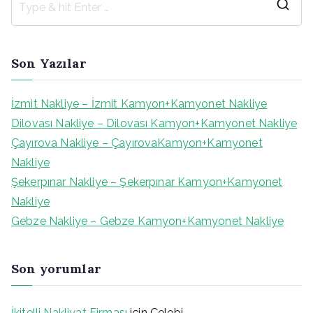
S
e
a
Son Yazılar
r
c
İzmit Nakliye – İzmit Kamyon+Kamyonet Nakliye
h
Dilovası Nakliye – Dilovası Kamyon+Kamyonet Nakliye
f
Çayırova Nakliye – ÇayırovaKamyon+Kamyonet
o
Nakliye
r
Şekerpınar Nakliye – Şekerpınar Kamyon+Kamyonet
:
Nakliye
Gebze Nakliye – Gebze Kamyon+Kamyonet Nakliye
Son yorumlar
İkitelli Nakliyat Firması
için
Çelebi