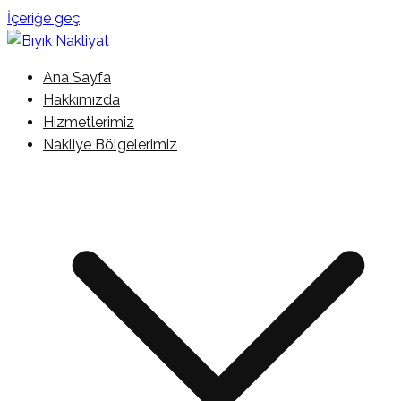
İçeriğe geç
İstanbul Şehir İçi Kamyonet Nakliyat
Ana Sayfa
Bıyık Nakliyat
Hakkımızda
Hizmetlerimiz
Nakliye Bölgelerimiz