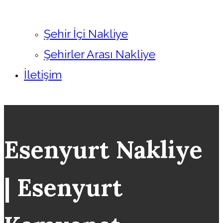
Şehir İçi Nakliye
Şehirler Arası Nakliye
İletişim
Esenyurt Nakliye
| Esenyurt