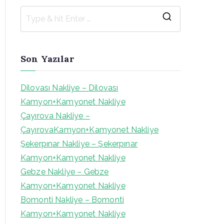
S
e
a
Son Yazılar
r
c
Dilovası Nakliye – Dilovası
h
Kamyon+Kamyonet Nakliye
f
Çayırova Nakliye –
o
ÇayırovaKamyon+Kamyonet Nakliye
r
Şekerpınar Nakliye – Şekerpınar
:
Kamyon+Kamyonet Nakliye
Gebze Nakliye – Gebze
Kamyon+Kamyonet Nakliye
Bomonti Nakliye – Bomonti
Kamyon+Kamyonet Nakliye