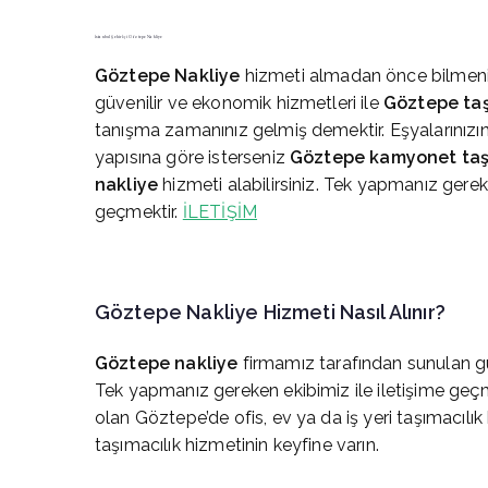
İstanbul Şehir İçi Göztepe Nakliye
Göztepe
Nakliye
hizmeti almadan önce bilmeniz
güvenilir ve ekonomik hizmetleri ile
Göztepe
ta
tanışma zamanınız gelmiş demektir. Eşyalarınızın
yapısına göre isterseniz
Göztepe
kamyonet taş
nakliye
hizmeti alabilirsiniz. Tek yapmanız gere
geçmektir.
İLETİŞİM
Göztepe
Nakliye Hizmeti Nasıl Alınır?
Göztepe
nakliye
firmamız tarafından sunulan gü
Tek yapmanız gereken ekibimiz ile iletişime geçme
olan Göztepe’de ofis, ev ya da iş yeri taşımacılı
taşımacılık hizmetinin keyfine varın.