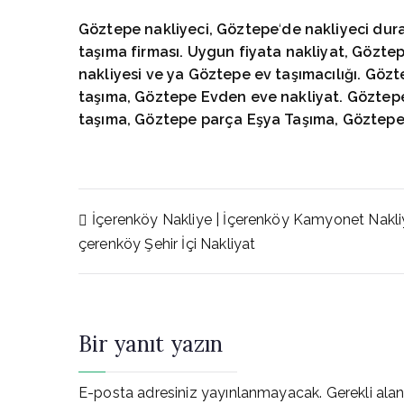
Göztepe
nakliyeci, Göztepe
‘
de nakliyeci dur
taşıma firması. Uygun fiyata nakliyat, Gözte
nakliyesi ve ya Göztepe
ev taşımacılığı. Göz
taşıma, Göztepe
Evden eve nakliyat. Göztep
taşıma, Göztepe
parça Eşya Taşıma, Göztep
Yazı
İçerenköy Nakliye | İçerenköy Kamyonet Nakliy
çerenköy Şehir İçi Nakliyat
gezinmesi
Bir yanıt yazın
E-posta adresiniz yayınlanmayacak.
Gerekli ala