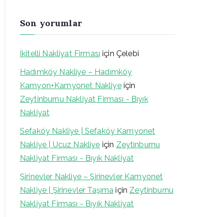
Son yorumlar
İkitelli Nakliyat Firması
için
Çelebi
Hadımköy Nakliye – Hadımköy
Kamyon+Kamyonet Nakliye
için
Zeytinburnu Nakliyat Firması - Bıyık
Nakliyat
Sefaköy Nakliye | Sefaköy Kamyonet
Nakliye | Ucuz Nakliye
için
Zeytinburnu
Nakliyat Firması - Bıyık Nakliyat
Şirinevler Nakliye – Şirinevler Kamyonet
Nakliye | Şirinevler Taşıma
için
Zeytinburnu
Nakliyat Firması - Bıyık Nakliyat