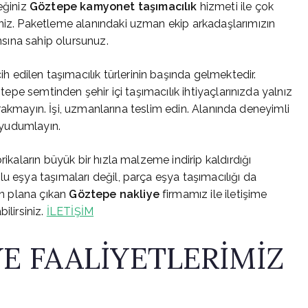
ceğiniz
Göztepe
kamyonet taşımacılık
hizmeti ile çok
siniz. Paketleme alanındaki uzman ekip arkadaşlarımızın
ansına sahip olursunuz.
h edilen taşımacılık türlerinin başında gelmektedir.
ztepe semtinden şehir içi taşımacılık ihtiyaçlarınızda yalnız
 bırakmayın. İşi, uzmanlarına teslim edin. Alanında deneyimli
ı yudumlayın.
rikaların büyük bir hızla malzeme indirip kaldırdığı
u eşya taşımaları değil, parça eşya taşımacılığı da
ön plana çıkan
Göztepe
nakliye
firmamız ile iletişime
ilirsiniz.
İLETİŞİM
E FAALİYETLERİMİZ