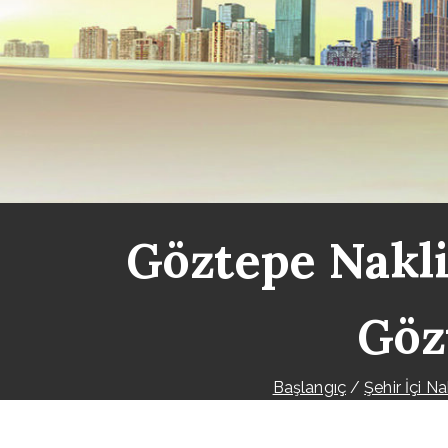
Göztepe Nakli
Göz
Başlangıç
Şehir İçi Na