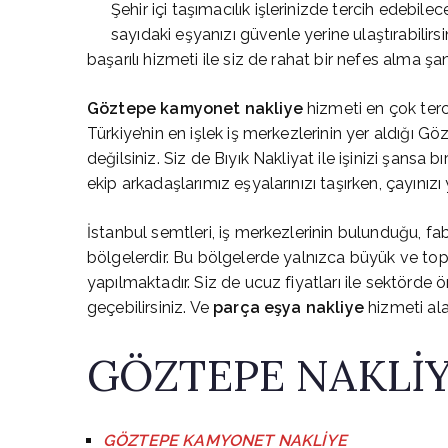
Şehir içi taşımacılık işlerinizde tercih edebile
sayıdaki eşyanızı güvenle yerine ulaştırabilir
başarılı hizmeti ile siz de rahat bir nefes alma ş
Göztepe
kamyonet nakliye
hizmeti en çok terci
Türkiye’nin en işlek iş merkezlerinin yer aldığı Gö
değilsiniz. Siz de Bıyık Nakliyat ile işinizi şansa
ekip arkadaşlarımız eşyalarınızı taşırken, çayınız
İstanbul semtleri, iş merkezlerinin bulunduğu, fab
bölgelerdir. Bu bölgelerde yalnızca büyük ve topl
yapılmaktadır. Siz de ucuz fiyatları ile sektörde 
geçebilirsiniz. Ve
parça eşya nakliye
hizmeti alab
GÖZTEPE NAKLİY
GÖZTEPE KAMYONET NAKLİYE