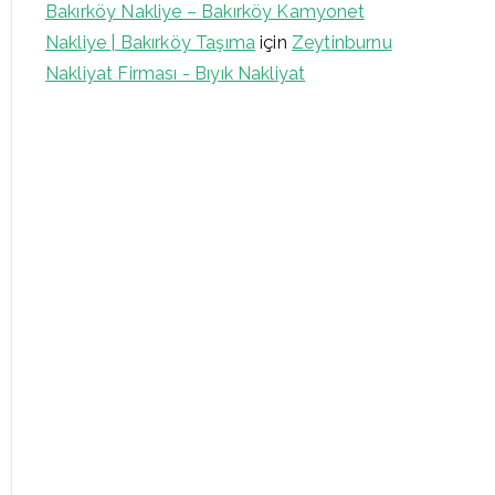
Bakırköy Nakliye – Bakırköy Kamyonet
Nakliye | Bakırköy Taşıma
için
Zeytinburnu
Nakliyat Firması - Bıyık Nakliyat