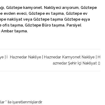
ağı, Göztepe
kamyonet. Nakliyeci arıyorum, Göztepe
pe
evden eveci, Göztepe
ev taşıma, Göztepe
ev
tepe
nakliyat veya Göztepe
taşıma Göztepe
eşya
e
ofis taşıma, Göztepe
Büro taşıma. Parsiyel
e
Ambar taşıma.
e | İ
Haznedar Nakliye | Haznedar Kamyonet Nakliye | H
aznedar Şehir İçi Nakliyat
nlar
*
ile işaretlenmişlerdir