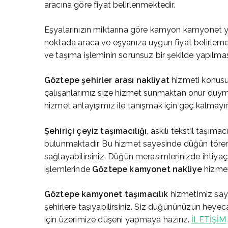
aracına göre fiyat belirlenmektedir.
Eşyalarınızın miktarına göre kamyon kamyonet ya 
noktada araca ve eşyanıza uygun fiyat belirlemes
ve taşıma işleminin sorunsuz bir şekilde yapılmas
Göztepe
şehirler arası nakliyat
hizmeti konusu
çalışanlarımız size hizmet sunmaktan onur duyma
hizmet anlayışımız ile tanışmak için geç kalmayı
Şehiriçi çeyiz taşımacılığı
, askılı tekstil taşıma
bulunmaktadır. Bu hizmet sayesinde düğün tören
sağlayabilirsiniz. Düğün merasimlerinizde ihtiy
işlemlerinde
Göztepe
kamyonet nakliye
hizmet
Göztepe
kamyonet taşımacılık
hizmetimiz saye
şehirlere taşıyabilirsiniz. Siz düğününüzün heye
için üzerimize düşeni yapmaya hazırız.
İLETİŞİM