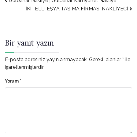
Yazı
Gülbahar Nakliye | Gülbahar Kamyonet Nakliye
İKİTELLİ EŞYA TAŞIMA FİRMASI NAKLİYECİ
gezinmesi
Bir yanıt yazın
E-posta adresiniz yayınlanmayacak.
Gerekli alanlar
*
ile
işaretlenmişlerdir
Yorum
*