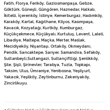
Fatih, Florya, Feriköy, Gaziosmanpaşa, Gebze,
Göktürk, Güneşli, Güngören, Haznedar, Halkalı,
İkitelli, İçerenköy, İstinye, Kemerburgaz, Hadımköy,
Karaköy, Kartal, Kağıthane, Kilyos, Kasımpaşa,
Kavacık, Kozyatağı, Kurtköy, Kumburgaz,
Küçükçekmece, Küçükyalı, Kurtuluş, Levent, Laleli,
Libadiye, Maltepe, Maçka, Merter, Maslak,
Mecidiyeköy, Nişantaşı, Ortaköy, Okmeydanı,
Pendik, Sancaktepe, Sarıyer, Samandıra, Sefaköy,
Sultanbeyli,Sultangazi, Sultançiftliği, Şenlikköy,
Şile, Şişli, Şirinevler, Tarabya, Tuzla, Topkapı,
Taksim, Ulus, Ümraniye, Yenibosna, Yeşilyurt,
Yakacık, Yeşilköy, Zeytinburnu, Zekeriyaköy,
Zincirlikuyu.