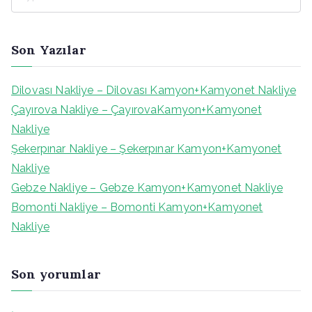
S
e
a
Son Yazılar
r
c
Dilovası Nakliye – Dilovası Kamyon+Kamyonet Nakliye
h
Çayırova Nakliye – ÇayırovaKamyon+Kamyonet
f
Nakliye
o
Şekerpınar Nakliye – Şekerpınar Kamyon+Kamyonet
r
Nakliye
:
Gebze Nakliye – Gebze Kamyon+Kamyonet Nakliye
Bomonti Nakliye – Bomonti Kamyon+Kamyonet
Nakliye
Son yorumlar