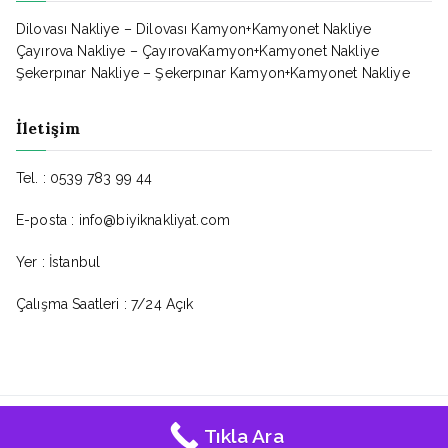
Dilovası Nakliye – Dilovası Kamyon+Kamyonet Nakliye
Çayırova Nakliye – ÇayırovaKamyon+Kamyonet Nakliye
Şekerpınar Nakliye – Şekerpınar Kamyon+Kamyonet Nakliye
İletişim
Tel. : 0539 783 99 44
E-posta : info@biyiknakliyat.com
Yer : İstanbul
Çalışma Saatleri : 7/24 Açık
Bıyık Nakliyat © - Tüm Hakları Saklıdır.
Tıkla Ara