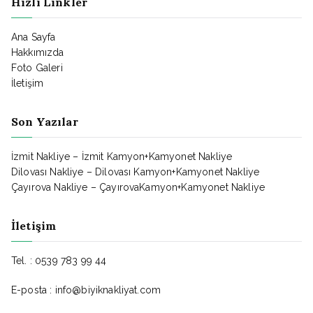
Hızlı Linkler
Ana Sayfa
Hakkımızda
Foto Galeri
İletişim
Son Yazılar
İzmit Nakliye – İzmit Kamyon+Kamyonet Nakliye
Dilovası Nakliye – Dilovası Kamyon+Kamyonet Nakliye
Çayırova Nakliye – ÇayırovaKamyon+Kamyonet Nakliye
İletişim
Tel. : 0539 783 99 44
E-posta : info@biyiknakliyat.com