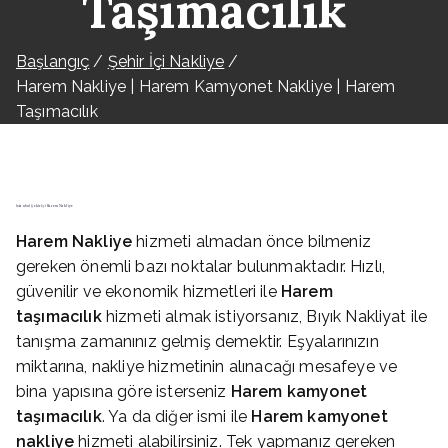
Taşımacılık
Başlangıç
Şehir İçi Nakliye
Harem Nakliye | Harem Kamyonet Nakliye | Harem
Taşımacılık
İstanbul Şehir İçi Harem Nakliye
Harem
Nakliye
hizmeti almadan önce bilmeniz
gereken önemli bazı noktalar bulunmaktadır. Hızlı,
güvenilir ve ekonomik hizmetleri ile
Harem
taşımacılık
hizmeti almak istiyorsanız, Bıyık Nakliyat ile
tanışma zamanınız gelmiş demektir. Eşyalarınızın
miktarına, nakliye hizmetinin alınacağı mesafeye ve
bina yapısına göre isterseniz
Harem
kamyonet
taşımacılık
. Ya da diğer ismi ile
Harem
kamyonet
nakliye
hizmeti alabilirsiniz. Tek yapmanız gereken