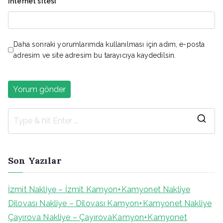
İnternet sitesi
Daha sonraki yorumlarımda kullanılması için adım, e-posta
adresim ve site adresim bu tarayıcıya kaydedilsin.
S
e
a
Son Yazılar
r
c
İzmit Nakliye – İzmit Kamyon+Kamyonet Nakliye
h
Dilovası Nakliye – Dilovası Kamyon+Kamyonet Nakliye
f
Çayırova Nakliye – ÇayırovaKamyon+Kamyonet