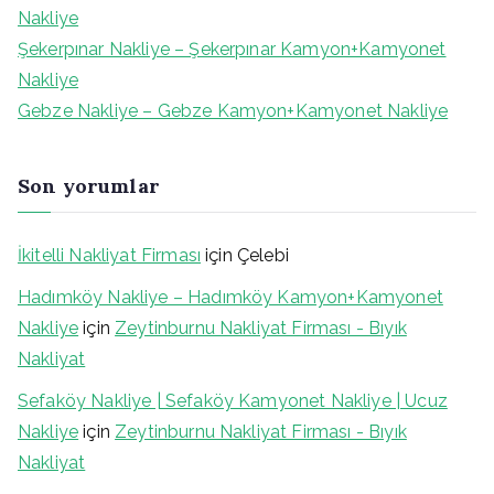
o
Nakliye
r
Şekerpınar Nakliye – Şekerpınar Kamyon+Kamyonet
:
Nakliye
Gebze Nakliye – Gebze Kamyon+Kamyonet Nakliye
Son yorumlar
İkitelli Nakliyat Firması
için
Çelebi
Hadımköy Nakliye – Hadımköy Kamyon+Kamyonet
Nakliye
için
Zeytinburnu Nakliyat Firması - Bıyık
Nakliyat
Sefaköy Nakliye | Sefaköy Kamyonet Nakliye | Ucuz
Nakliye
için
Zeytinburnu Nakliyat Firması - Bıyık
Nakliyat