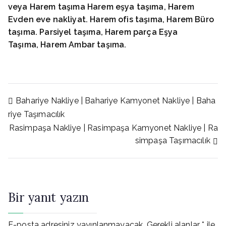
veya Harem
taşıma Harem
eşya taşıma, Harem
Evden eve nakliyat. Harem
ofis taşıma, Harem
Büro
taşıma. Parsiyel taşıma, Harem
parça Eşya
Taşıma, Harem
Ambar taşıma.
Yazı
Bahariye Nakliye | Bahariye Kamyonet Nakliye | Baha
riye Taşımacılık
Rasimpaşa Nakliye | Rasimpaşa Kamyonet Nakliye | Ra
gezinmesi
simpaşa Taşımacılık
Bir yanıt yazın
E-posta adresiniz yayınlanmayacak.
Gerekli alanlar
*
ile