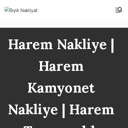
İçeriğe
geç
Bıyık Nakliyat
İstanbul Şehir İçi Kamyonet
Nakliyat
Harem Nakliye |
Harem
Kamyonet
Nakliye | Harem