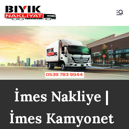
İçeriğe
geç
Bıyık Nakliyat
İstanbul Şehir İçi Kamyonet
Nakliyat
İmes Nakliye |
İmes Kamyonet