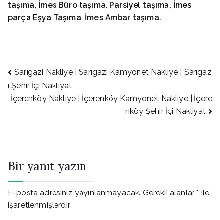
taşıma, İmes
Büro taşıma. Parsiyel taşıma, İmes
parça Eşya Taşıma, İmes
Ambar taşıma.
Yazı
Sarıgazi Nakliye | Sarıgazi Kamyonet Nakliye | Sarıgaz
i Şehir İçi Nakliyat
İçerenköy Nakliye | İçerenköy Kamyonet Nakliye | İçere
gezinmesi
nköy Şehir İçi Nakliyat
Bir yanıt yazın
E-posta adresiniz yayınlanmayacak.
Gerekli alanlar
*
ile
işaretlenmişlerdir