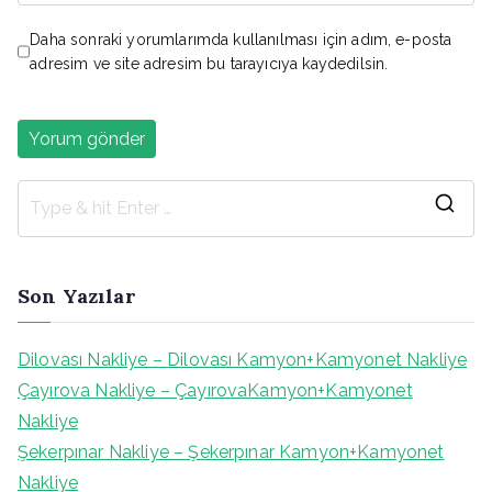
Daha sonraki yorumlarımda kullanılması için adım, e-posta
adresim ve site adresim bu tarayıcıya kaydedilsin.
S
e
a
Son Yazılar
r
c
Dilovası Nakliye – Dilovası Kamyon+Kamyonet Nakliye
h
Çayırova Nakliye – ÇayırovaKamyon+Kamyonet
f
Nakliye
o
Şekerpınar Nakliye – Şekerpınar Kamyon+Kamyonet
r
Nakliye