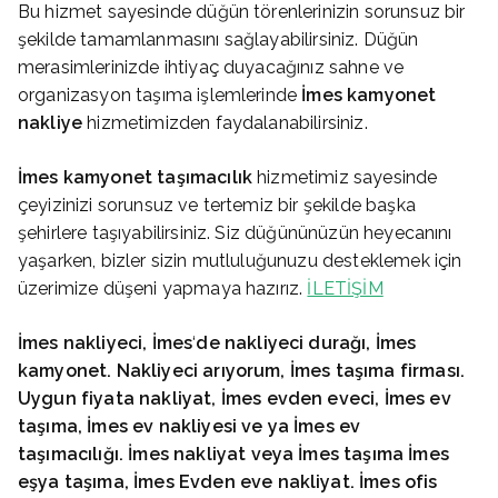
Bu hizmet sayesinde düğün törenlerinizin sorunsuz bir
şekilde tamamlanmasını sağlayabilirsiniz. Düğün
merasimlerinizde ihtiyaç duyacağınız sahne ve
organizasyon taşıma işlemlerinde
İmes
kamyonet
nakliye
hizmetimizden faydalanabilirsiniz.
İmes
kamyonet taşımacılık
hizmetimiz sayesinde
çeyizinizi sorunsuz ve tertemiz bir şekilde başka
şehirlere taşıyabilirsiniz. Siz düğününüzün heyecanını
yaşarken, bizler sizin mutluluğunuzu desteklemek için
üzerimize düşeni yapmaya hazırız.
İLETİŞİM
İmes
nakliyeci, İmes
‘
de nakliyeci durağı, İmes
kamyonet. Nakliyeci arıyorum, İmes
taşıma firması.
Uygun fiyata nakliyat, İmes
evden eveci, İmes
ev
taşıma, İmes
ev nakliyesi ve ya İmes
ev
taşımacılığı. İmes
nakliyat veya İmes
taşıma İmes
eşya taşıma, İmes
Evden eve nakliyat. İmes
ofis