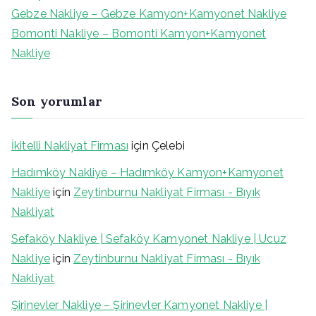
:
Gebze Nakliye – Gebze Kamyon+Kamyonet Nakliye
Bomonti Nakliye – Bomonti Kamyon+Kamyonet
Nakliye
Son yorumlar
İkitelli Nakliyat Firması
için
Çelebi
Hadımköy Nakliye – Hadımköy Kamyon+Kamyonet
Nakliye
için
Zeytinburnu Nakliyat Firması - Bıyık
Nakliyat
Sefaköy Nakliye | Sefaköy Kamyonet Nakliye | Ucuz
Nakliye
için
Zeytinburnu Nakliyat Firması - Bıyık
Nakliyat
Şirinevler Nakliye – Şirinevler Kamyonet Nakliye |