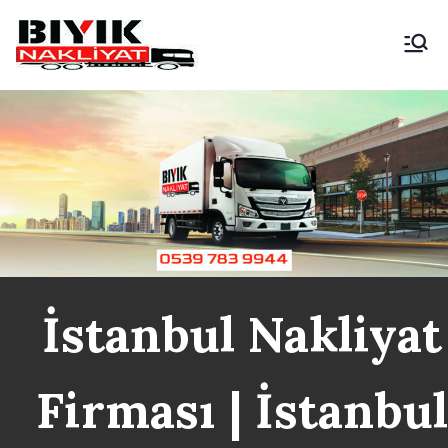
İçeriğe
geç
Bıyık Nakliyat
İstanbul Şehir İçi Kamyonet
Nakliyat
İstanbul Nakliyat
Firması | İstanbu