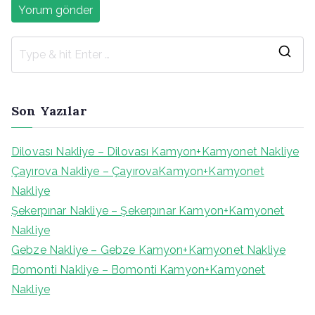
S
e
a
Son Yazılar
r
c
Dilovası Nakliye – Dilovası Kamyon+Kamyonet Nakliye
h
Çayırova Nakliye – ÇayırovaKamyon+Kamyonet
f
Nakliye
o
Şekerpınar Nakliye – Şekerpınar Kamyon+Kamyonet
r
Nakliye
:
Gebze Nakliye – Gebze Kamyon+Kamyonet Nakliye
Bomonti Nakliye – Bomonti Kamyon+Kamyonet
Nakliye