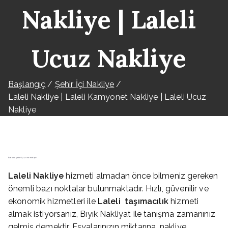
Nakliye | Laleli
Ucuz Nakliye
Başlangıç
Şehir İçi Nakliye
Laleli Nakliye | Laleli Kamyonet Nakliye | Laleli Ucuz
Nakliye
İstanbul Şehir İçi Laleli Nakliye
Laleli
Nakliye
hizmeti almadan önce bilmeniz gereken
önemli bazı noktalar bulunmaktadır. Hızlı, güvenilir ve
ekonomik hizmetleri ile
Laleli
taşımacılık
hizmeti
almak istiyorsanız, Bıyık Nakliyat ile tanışma zamanınız
gelmiş demektir. Eşyalarınızın miktarına, nakliye