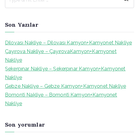
S
e
a
Son Yazılar
r
c
Dilovası Nakliye – Dilovası Kamyon+Kamyonet Nakliye
h
Çayırova Nakliye – ÇayırovaKamyon+Kamyonet
f
Nakliye
o
Şekerpınar Nakliye – Şekerpınar Kamyon+Kamyonet
r
Nakliye
:
Gebze Nakliye – Gebze Kamyon+Kamyonet Nakliye
Bomonti Nakliye – Bomonti Kamyon+Kamyonet
Nakliye
Son yorumlar