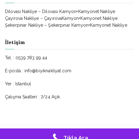
Dilovası Nakliye – Dilovası Kamyon+Kamyonet Nakliye
Çayırova Nakliye – ÇayırovaKamyon+Kamyonet Nakliye
Şekerpınar Nakliye – Şekerpınar Kamyon+Kamyonet Nakliye
İletişim
Tel. : 0539 783 99 44
E-posta : info@biyiknakliyat.com
Yer : İstanbul
Çalışma Saatleri : 7/24 Açık
Bıyık Nakliyat © - Tüm Hakları Saklıdır.
Tıkla Ara