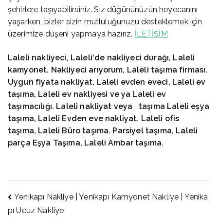
şehirlere taşıyabilirsiniz. Siz düğününüzün heyecanını
yaşarken, bizler sizin mutluluğunuzu desteklemek için
üzerimize düşeni yapmaya hazırız.
İLETİŞİM
Laleli
nakliyeci, Laleli‘de nakliyeci durağı, Laleli
kamyonet. Nakliyeci arıyorum, Laleli
taşıma firması.
Uygun fiyata nakliyat, Laleli
evden eveci, Laleli
ev
taşıma, Laleli
ev nakliyesi ve ya Laleli
ev
taşımacılığı. Laleli
nakliyat veya
taşıma Laleli
eşya
taşıma, Laleli
Evden eve nakliyat. Laleli
ofis
taşıma, Laleli Büro taşıma. Parsiyel taşıma, Laleli
parça Eşya Taşıma, Laleli
Ambar taşıma.
Yazı
Yenikapı Nakliye | Yenikapı Kamyonet Nakliye | Yenika
pı Ucuz Nakliye