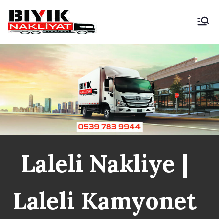
İçeriğe
geç
Bıyık Nakliyat
İstanbul Şehir İçi Kamyonet
Nakliyat
Laleli Nakliye |
Laleli Kamyonet