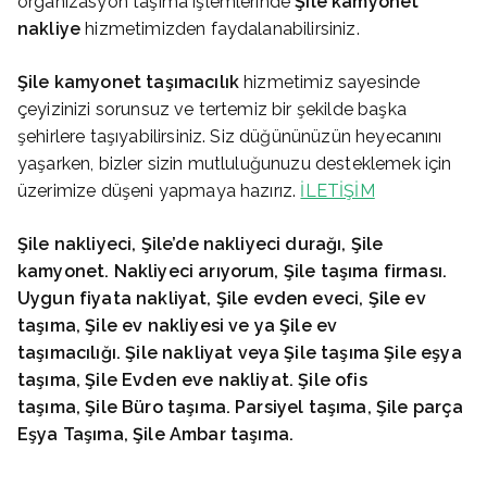
organizasyon taşıma işlemlerinde
Şile
kamyonet
nakliye
hizmetimizden faydalanabilirsiniz.
Şile
kamyonet taşımacılık
hizmetimiz sayesinde
çeyizinizi sorunsuz ve tertemiz bir şekilde başka
şehirlere taşıyabilirsiniz. Siz düğününüzün heyecanını
yaşarken, bizler sizin mutluluğunuzu desteklemek için
üzerimize düşeni yapmaya hazırız.
İLETİŞİM
Şile
nakliyeci, Şile’de nakliyeci durağı, Şile
kamyonet. Nakliyeci arıyorum, Şile
taşıma firması.
Uygun fiyata nakliyat, Şile
evden eveci, Şile
ev
taşıma, Şile
ev nakliyesi ve ya Şile
ev
taşımacılığı. Şile
nakliyat veya Şile
taşıma Şile
eşya
taşıma, Şile
Evden eve nakliyat. Şile
ofis
taşıma, Şile
Büro taşıma. Parsiyel taşıma,
Şile
parça
Eşya Taşıma,
Şile
Ambar taşıma.