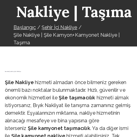
Nakliye | Taşıma
Başlangıç
Şehir İçi Nakliye
Şile Nakliye | Şile Kamyon+Kamyonet Nakliye |
Taşıma
İstanbul Şehir İçi Şile Nakliye
Şile
Nakliye
hizmeti almadan önce bilmeniz gereken
önemli bazı noktalar bulunmaktadır. Hızlı, güvenilir ve
ekonomik hizmetleri ile
Şile
taşımacılık
hizmeti almak
istiyorsanız, Bıyık Nakliyat ile tanışma zamanınız gelmiş
demektir. Eşyalarınızın miktarına, nakliye hizmetinin
alınacağı mesafeye ve bina yapısına göre
isterseniz
Şile
kamyonet taşımacılık
. Ya da diğer ismi
ile
Şile
kamyonet nakliye
hizmeti alabilirsiniz. Tek