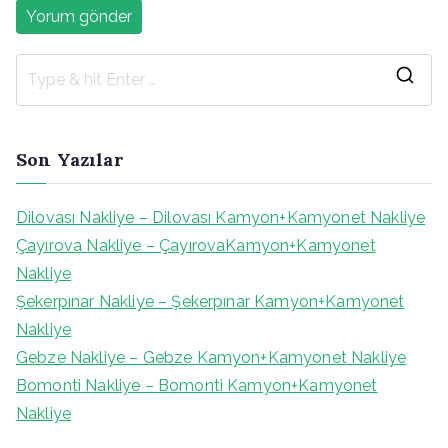
S
e
a
Son Yazılar
r
c
Dilovası Nakliye – Dilovası Kamyon+Kamyonet Nakliye
h
Çayırova Nakliye – ÇayırovaKamyon+Kamyonet
f
Nakliye
o
Şekerpınar Nakliye – Şekerpınar Kamyon+Kamyonet
r
Nakliye
:
Gebze Nakliye – Gebze Kamyon+Kamyonet Nakliye
Bomonti Nakliye – Bomonti Kamyon+Kamyonet
Nakliye