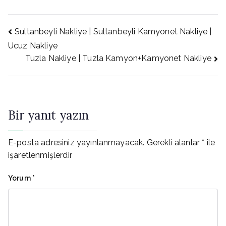
Yazı
Sultanbeyli Nakliye | Sultanbeyli Kamyonet Nakliye |
Ucuz Nakliye
Tuzla Nakliye | Tuzla Kamyon+Kamyonet Nakliye
gezinmesi
Bir yanıt yazın
E-posta adresiniz yayınlanmayacak.
Gerekli alanlar
*
ile
işaretlenmişlerdir
Yorum
*