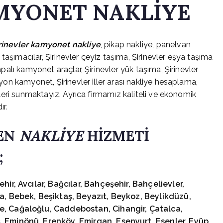
MYONET NAKLİYE
rinevler kamyonet nakliye
, pikap nakliye, panelvan
er taşımacılar, Şirinevler çeyiz taşıma, Şirinevler eşya taşıma
kapalı kamyonet araçlar, Şirinevler yük taşıma, Şirinevler
amyon kamyonet, Şirinevler iller arası nakliye hesaplama,
etleri sunmaktayız. Ayrıca firmamız kaliteli ve ekonomik
ır.
EN
NAKLİYE
HİZMETİ
;
ir, Avcılar, Bağcılar, Bahçeşehir, Bahçelievler,
a, Bebek, Beşiktaş, Beyazıt, Beykoz, Beylikdüzü,
, Cağaloğlu, Caddebostan, Cihangir, Çatalca,
 Eminönü, Erenköy, Emirgan, Esenyurt, Esenler, Eyüp,