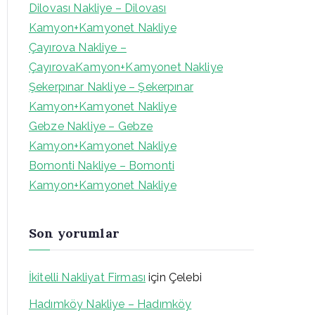
Dilovası Nakliye – Dilovası
h
Kamyon+Kamyonet Nakliye
f
Çayırova Nakliye –
o
ÇayırovaKamyon+Kamyonet Nakliye
r
Şekerpınar Nakliye – Şekerpınar
:
Kamyon+Kamyonet Nakliye
Gebze Nakliye – Gebze
Kamyon+Kamyonet Nakliye
Bomonti Nakliye – Bomonti
Kamyon+Kamyonet Nakliye
Son yorumlar
İkitelli Nakliyat Firması
için
Çelebi
Hadımköy Nakliye – Hadımköy