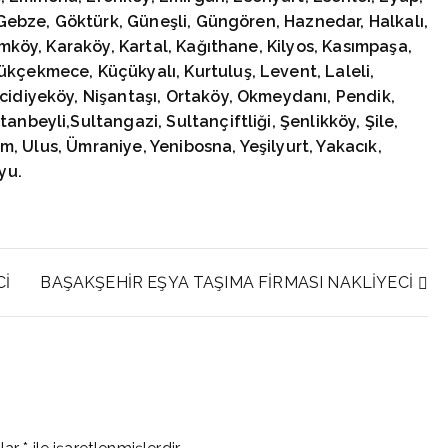
, Gebze, Göktürk, Güneşli, Güngören, Haznedar, Halkalı,
ımköy, Karaköy, Kartal, Kağıthane, Kilyos, Kasımpaşa,
kçekmece, Küçükyalı, Kurtuluş, Levent, Laleli,
cidiyeköy, Nişantaşı, Ortaköy, Okmeydanı, Pendik,
nbeyli,Sultangazi, Sultançiftliği, Şenlikköy, Şile,
sim, Ulus, Ümraniye, Yenibosna, Yeşilyurt, Yakacık,
yu.
Cİ
BAŞAKŞEHİR EŞYA TAŞIMA FİRMASI NAKLİYECİ