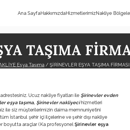
Ana Sayfa
Hakkımızda
Hizmetlerimiz
Nakliye Bölgele
onet Nakliyat
ŞYA TAŞIMA FİRMA
AKLİYE Eşya Taşıma
ŞİRİNEVLER EŞYA TAŞIMA FİRMASI
drestesiniz. Ucuz nakliye fiyatları ile
Şirinevler evden
vler eşya taşıma, Şirinevler nakliyeci
hizmetleri
iz ile siz müşterilerimizin daima memnuniyetini
 İstanbul şehir içi ilçelerine ve şehir dışı nakliye
er boyutta araçlar (Ka profesyonel
Şirinevler eşya