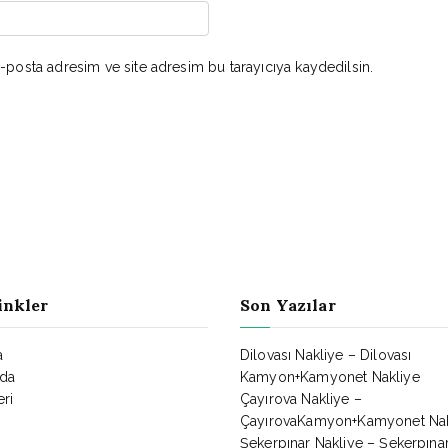
-posta adresim ve site adresim bu tarayıcıya kaydedilsin.
inkler
Son Yazılar
a
Dilovası Nakliye – Dilovası
da
Kamyon+Kamyonet Nakliye
ri
Çayırova Nakliye –
ÇayırovaKamyon+Kamyonet Nak
Şekerpınar Nakliye – Şekerpına