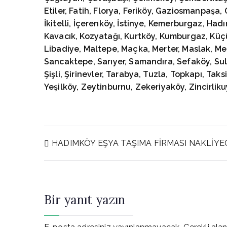
Etiler, Fatih, Florya, Feriköy, Gaziosmanpaşa
İkitelli, İçerenköy, İstinye, Kemerburgaz, Had
Kavacık, Kozyatağı, Kurtköy, Kumburgaz, Küçü
Libadiye, Maltepe, Maçka, Merter, Maslak, Me
Sancaktepe, Sarıyer, Samandıra, Sefaköy, Sulta
Şişli, Şirinevler, Tarabya, Tuzla, Topkapı, Tak
Yeşilköy, Zeytinburnu, Zekeriyaköy, Zincirliku
Yazı
HADIMKÖY EŞYA TAŞIMA FİRMASI NAKLİYE
gezinmesi
Bir yanıt yazın