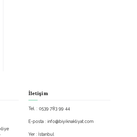
İletişim
Tel. : 0539 783 99 44
E-posta : info@biyiknakliyat.com
liye
Yer : İstanbul
r