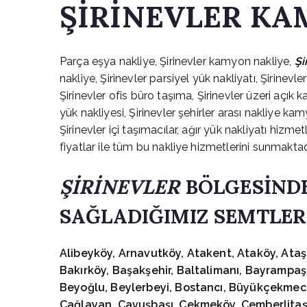
ŞİRİNEVLER KA
Parça eşya nakliye, Şirinevler kamyon nakliye,
Şi
nakliye, Şirinevler parsiyel yük nakliyatı, Şirinevl
Şirinevler ofis büro taşıma, Şirinevler üzeri açık 
yük nakliyesi, Şirinevler şehirler arası nakliye k
Şirinevler içi taşımacılar, ağır yük nakliyatı hizm
fiyatlar ile tüm bu nakliye hizmetlerini sunmaktad
ŞİRİNEVLER
BÖLGESİND
SAĞLADIĞIMIZ SEMTLER
Alibeyköy, Arnavutköy, Atakent, Ataköy, Ataşeh
Bakırköy, Başakşehir, Baltalimanı, Bayrampaş
Beyoğlu, Beylerbeyi, Bostancı, Büyükçekmece
Çağlayan, Çavuşbaşı, Çekmeköy, Çemberlitaş,