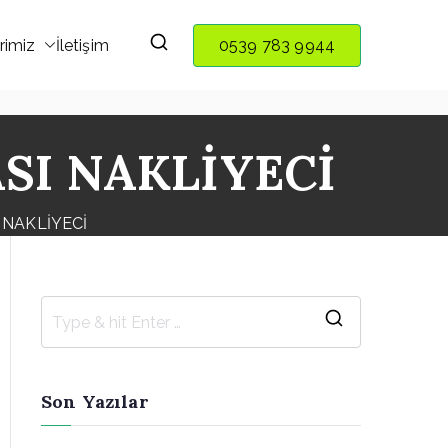
rimiz
İletişim
0539 783 9944
SI NAKLİYECİ
 NAKLİYECİ
S
e
a
Son Yazılar
r
c