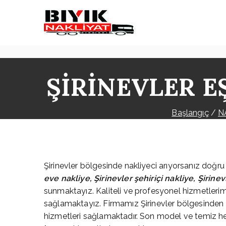
İçeriğe
geç
Bıyık Nakliyat
İstanbul Şehir İçi Kamy
ŞİRİNEVLER E
Başlangıç
N
Şirinevler bölgesinde nakliyeci arıyorsanız doğru a
eve nakliye, Şirinevler şehiriçi nakliye, Şirine
sunmaktayız. Kaliteli ve profesyonel hizmetlerim
sağlamaktayız. Firmamız Şirinevler bölgesinden tüm
hizmetleri sağlamaktadır. Son model ve temiz h