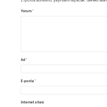
E-posta adresiniz yayınlanmayacak.
Gerekli ala
Yorum
*
Ad
*
E-posta
*
İnternet sitesi