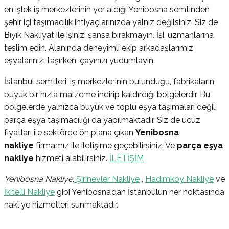
en işlek iş merkezlerinin yer aldığı Yenibosna semtinden
şehir içi taşımacılık ihtiyaçlarınızda yalnız değilsiniz. Siz de
Bıyık Nakliyat ile işinizi şansa bırakmayın. İşi, uzmanlarına
teslim edin. Alanında deneyimli ekip arkadaşlarımız
eşyalarınızı taşırken, çayınızı yudumlayın.
İstanbul semtleri, iş merkezlerinin bulunduğu, fabrikaların
büyük bir hızla malzeme indirip kaldırdığı bölgelerdir. Bu
bölgelerde yalnızca büyük ve toplu eşya taşımaları değil,
parça eşya taşımacılığı da yapılmaktadır. Siz de ucuz
fiyatları ile sektörde ön plana çıkan
Yenibosna
nakliye
firmamız ile iletişime geçebilirsiniz. Ve
parça eşya
nakliye
hizmeti alabilirsiniz.
İLETİŞİM
Yenibosna Nakliye
,
Şirinevler Nakliye
,
Hadımköy Nakliye
ve
İkitelli Nakliye
gibi Yenibosna’dan İstanbulun her noktasında
nakliye hizmetleri sunmaktadır.