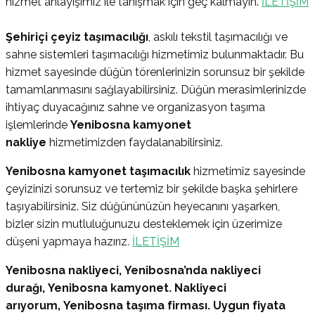
hizmet anlayışımız ile tanışmak için geç kalmayın.
İLETİŞİM
Şehiriçi çeyiz taşımacılığı
, askılı tekstil taşımacılığı ve
sahne sistemleri taşımacılığı hizmetimiz bulunmaktadır. Bu
hizmet sayesinde düğün törenlerinizin sorunsuz bir şekilde
tamamlanmasını sağlayabilirsiniz. Düğün merasimlerinizde
ihtiyaç duyacağınız sahne ve organizasyon taşıma
işlemlerinde
Yenibosna
kamyonet
nakliye
hizmetimizden faydalanabilirsiniz.
Yenibosna
kamyonet taşımacılık
hizmetimiz sayesinde
çeyizinizi sorunsuz ve tertemiz bir şekilde başka şehirlere
taşıyabilirsiniz. Siz düğününüzün heyecanını yaşarken,
bizler sizin mutluluğunuzu desteklemek için üzerimize
düşeni yapmaya hazırız.
İLETİŞİM
Yenibosna
nakliyeci,
Yenibosna
’nda nakliyeci
durağı,
Yenibosna
kamyonet. Nakliyeci
arıyorum,
Yenibosna
taşıma firması. Uygun fiyata