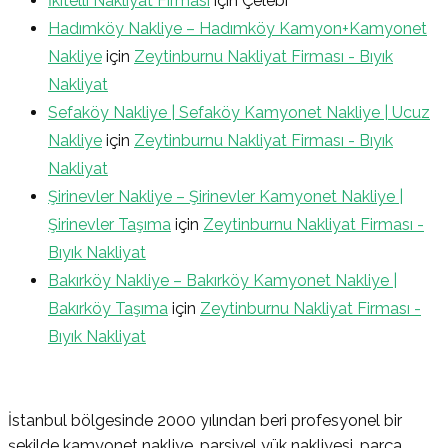
İkitelli Nakliyat Firması
için
Çelebi
Hadımköy Nakliye – Hadımköy Kamyon+Kamyonet
Nakliye
için
Zeytinburnu Nakliyat Firması - Bıyık
Nakliyat
Sefaköy Nakliye | Sefaköy Kamyonet Nakliye | Ucuz
Nakliye
için
Zeytinburnu Nakliyat Firması - Bıyık
Nakliyat
Şirinevler Nakliye – Şirinevler Kamyonet Nakliye |
Şirinevler Taşıma
için
Zeytinburnu Nakliyat Firması -
Bıyık Nakliyat
Bakırköy Nakliye – Bakırköy Kamyonet Nakliye |
Bakırköy Taşıma
için
Zeytinburnu Nakliyat Firması -
Bıyık Nakliyat
İstanbul bölgesinde 2000 yılından beri profesyonel bir
şekilde kamyonet nakliye, parsiyel yük nakliyesi, parça