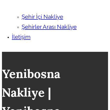
Şehir İçi Nakliye
Şehirler Arası Nakliye
İletişim
Yenibosna
Nakliye |