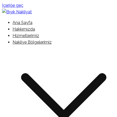
İçeriğe geç
İstanbul Şehir İçi Kamyonet Nakliyat
Ana Sayfa
Bıyık Nakliyat
Hakkımızda
Hizmetlerimiz
Nakliye Bölgelerimiz