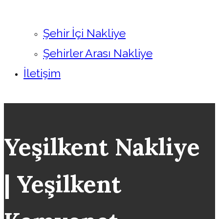
Şehir İçi Nakliye
Şehirler Arası Nakliye
İletişim
Yeşilkent Nakliye
| Yeşilkent