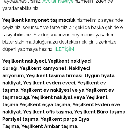
faydalanabilirsiniz.
Avcılar Nakliye
hizmetimizden de
yararlanabilirsiniz.
Yeşilkent kamyonet taşımacılık
hizmetimiz sayesinde
çeyizinizi sorunsuz ve tertemiz bir şekilde başka şehirlere
taşıyabilirsiniz. Siz düğününüzün heyecanını yaşarken,
bizler sizin mutluluğunuzu desteklemek için üzerimize
düşeni yapmaya hazırız.
İLETİŞİM
Yeşilkent nakliyeci, Yeşilkent nakliyeci
durağı, Yeşilkent kamyonet. Nakliyeci
arıyorum, Yeşilkent taşıma firması. Uygun fiyata
nakliyat, Yeşilkent evden eveci, Yeşilkent ev
taşıma, Yeşilkent ev nakliyesi ve ya Yeşilkent ev
taşımacılığı. Yeşilkent nakliyat veya Yeşilkent
taşıma Yeşilkent eşya taşıma, Yeşilkent Evden eve
nakliyat. Yeşilkent ofis taşıma, Yeşilkent Büro taşıma.
Parsiyel taşıma, Yeşilkent parça Eşya
Taşıma, Yeşilkent Ambar taşıma.