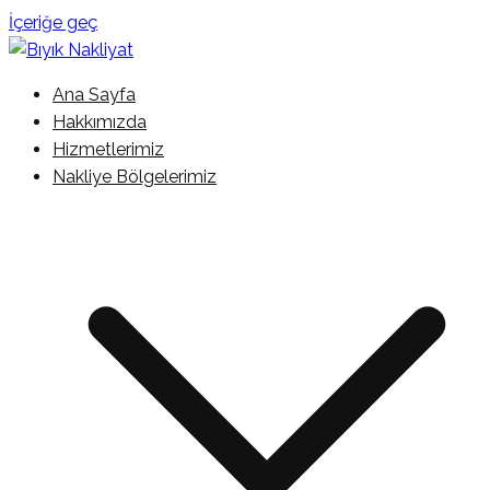
İçeriğe geç
İstanbul Şehir İçi Kamyonet Nakliyat
Ana Sayfa
Bıyık Nakliyat
Hakkımızda
Hizmetlerimiz
Nakliye Bölgelerimiz