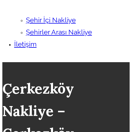
Şehir İçi Nakliye
Şehirler Arası Nakliye
İletişim
Çerkezköy
Nakliye –